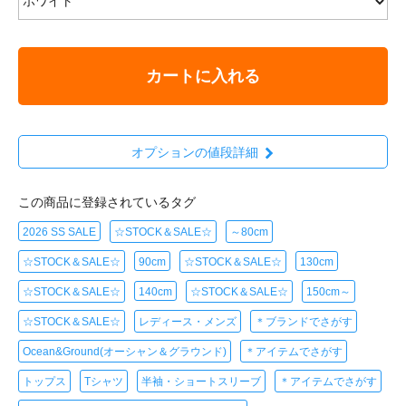
カートに入れる
オプションの値段詳細
この商品に登録されているタグ
2026 SS SALE
☆STOCK＆SALE☆
～80cm
☆STOCK＆SALE☆
90cm
☆STOCK＆SALE☆
130cm
☆STOCK＆SALE☆
140cm
☆STOCK＆SALE☆
150cm～
☆STOCK＆SALE☆
レディース・メンズ
＊ブランドでさがす
Ocean&Ground(オーシャン＆グラウンド)
＊アイテムでさがす
トップス
Tシャツ
半袖・ショートスリーブ
＊アイテムでさがす