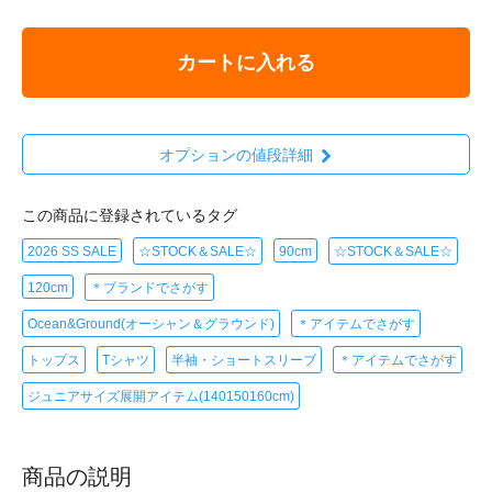
カートに入れる
オプションの値段詳細
この商品に登録されているタグ
2026 SS SALE
☆STOCK＆SALE☆
90cm
☆STOCK＆SALE☆
120cm
＊ブランドでさがす
Ocean&Ground(オーシャン＆グラウンド)
＊アイテムでさがす
トップス
Tシャツ
半袖・ショートスリーブ
＊アイテムでさがす
ジュニアサイズ展開アイテム(140150160cm)
商品の説明