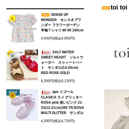
toi 
SENSE OF
1
WONDER センスオブワ
ンダー フラワーガーデン
半袖Ｔシャツ 80 90 100cm
4,500円(税込4,950円)
SALT WATER
2
SWEET HEART ソルトウ
ォーター スゥィートハー
ト サンダル(14-20cm)
RED ROSE GOLD
8,300円(税込9,130円)
igor イゴール
3
CLASICA ラメ グリッター
ROSA pink 淡いピンク 21-
33(12-21cm)385 TR.ROSA
MULTI GLITTER サンダル
4,300円(税込4,730円)