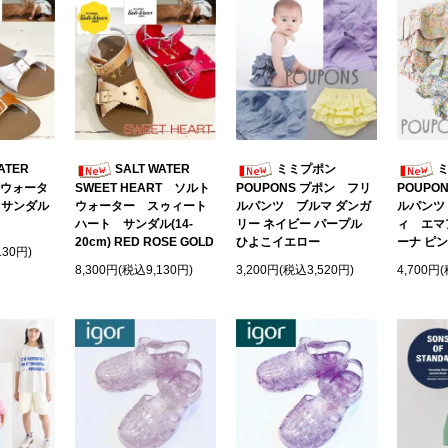
ATER
SALT WATER
ミミプポン
トウォータ
SWEET HEART ソルト
POUPONS プポン フリ
POUPO
 サンダル
ウォーター スゥィート
ルパンツ ブルマ ダンガ
ルパンツ
ハート サンダル(14-
リー ネイビー パープル
ィ エマ
20cm) RED ROSE GOLD
ひよこイエロー
ーナ ピン
130円)
8,300円(税込9,130円)
3,200円(税込3,520円)
4,700円