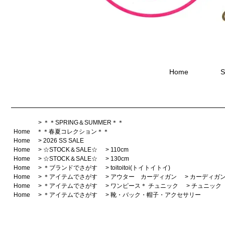
Home
S
>
＊＊SPRING＆SUMMER＊＊
Home
＊＊春夏コレクション＊＊
Home
>
2026 SS SALE
Home
>
☆STOCK＆SALE☆
>
110cm
Home
>
☆STOCK＆SALE☆
>
130cm
Home
>
＊ブランドでさがす
>
toitoitoi(トイトイトイ)
Home
>
＊アイテムでさがす
>
アウター カーディガン
>
カーディガン
Home
>
＊アイテムでさがす
>
ワンピース＊ チュニック
>
チュニック
Home
>
＊アイテムでさがす
>
靴・バック・帽子・アクセサリー