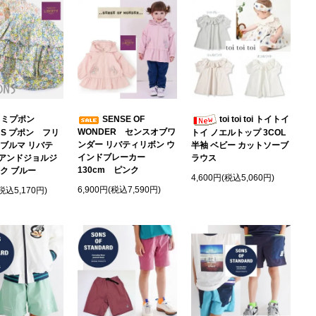
ミミプポン
SENSE OF
toi toi toi トイトイ
WONDER センスオブワ
NS プポン フリ
トイ ノエルトップ 3COL
ンダー リバティリボン ウ
 ブルマ リバテ
半袖 ベビー カットソーブ
インドブレーカー
アンドジョルジ
ラウス
130cm ピンク
ク ブルー
4,600円(税込5,060円)
6,900円(税込7,590円)
(税込5,170円)