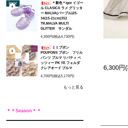
＊新色＊igor イゴー
4
ル CLASICA ラメ グリッタ
ー MALVA(パープル)25-
34(15-21cm)352
TR.MALVA MULTI
GLITTER サンダル
4,300円(税込4,730円)
ミミプポン
5
POUPONS プポン フリル
パンツ ブルマ リバティ ベ
ッツィー PK YE フェルダ
6,300円
クレアオード ブルマ
4,700円(税込5,170円)
もっと見る
＊＊Season＊＊