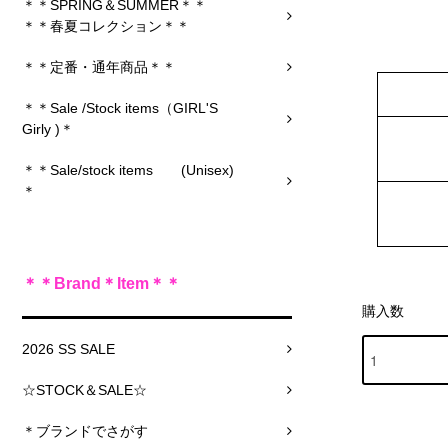
＊＊SPRING＆SUMMER＊＊
＊＊春夏コレクション＊＊
＊＊定番・通年商品＊＊
＊＊Sale /Stock items（GIRL'S
Girly )＊
＊＊Sale/stock items (Unisex)
＊
＊＊Brand＊Item＊＊
購入数
2026 SS SALE
☆STOCK＆SALE☆
＊ブランドでさがす