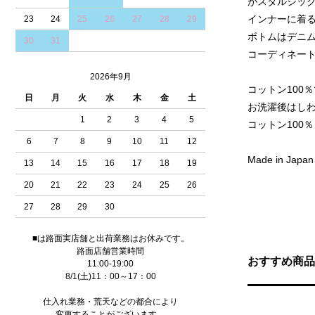
がスタルジック
インナーに着る
23
24
25
26
27
28
29
ボトムはデニム
30
31
コーディネート
2026年9月
コットン100
日
月
火
水
木
金
土
お洗濯後はしわ
1
2
3
4
5
コットン100％
6
7
8
9
10
11
12
Made in Japan
13
14
15
16
17
18
19
20
21
22
23
24
25
26
27
28
29
30
■は路面実店舗と出荷業務はお休みです。
路面店舗営業時間
おすすめ商品
11:00-19:00
8/1(土)11：00～17：00
仕入れ業務・荒天などの都合により
変更することがございます。