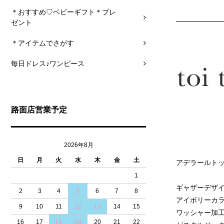
＊おすすめ♡ベビーギフト＊プレ
ゼント
＊アイテムでさがす
毎日ドレス♪ワンピース
路面店営業予定
2026年8月
日
月
火
水
木
金
土
アデラールト
1
ギャザーデザ
2
3
4
5
6
7
8
アイボリーカラ
9
10
11
12
13
14
15
ワッシャー加
16
17
18
19
20
21
22