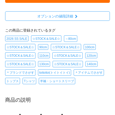
オプションの値段詳細
この商品に登録されているタグ
2026 SS SALE
☆STOCK＆SALE☆
～80cm
☆STOCK＆SALE☆
90cm
☆STOCK＆SALE☆
100cm
☆STOCK＆SALE☆
110cm
☆STOCK＆SALE☆
120cm
☆STOCK＆SALE☆
130cm
☆STOCK＆SALE☆
140cm
＊ブランドでさがす
toitoitoi(トイトイトイ)
＊アイテムでさがす
トップス
Tシャツ
半袖・ショートスリーブ
商品の説明