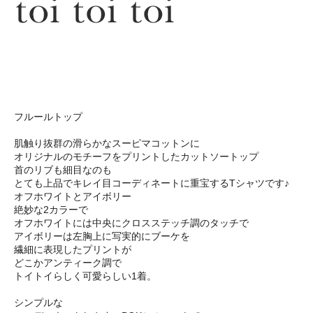
フルールトップ
肌触り抜群の滑らかなスーピマコットンに
オリジナルのモチーフをプリントしたカットソートップ
首のリブも細目なのも
とても上品でキレイ目コーディネートに重宝するTシャツです♪
オフホワイトとアイボリー
絶妙な2カラーで
オフホワイトには中央にクロスステッチ調のタッチで
アイボリーは左胸上に写実的にブーケを
繊細に表現したプリントが
どこかアンティーク調で
トイトイらしく可愛らしい1着。
シンプルな