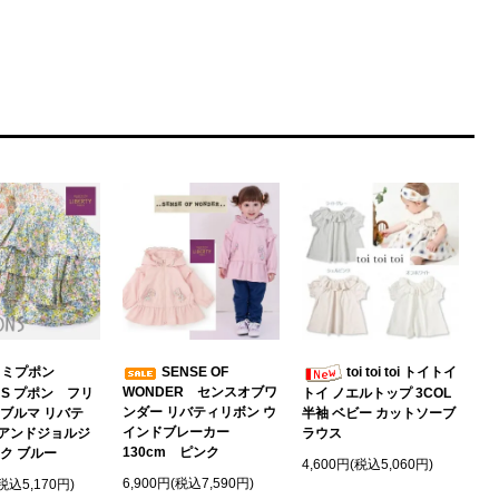
ミミプポン
SENSE OF
toi toi toi トイトイ
WONDER センスオブワ
NS プポン フリ
トイ ノエルトップ 3COL
ンダー リバティリボン ウ
 ブルマ リバテ
半袖 ベビー カットソーブ
インドブレーカー
アンドジョルジ
ラウス
130cm ピンク
ク ブルー
4,600円(税込5,060円)
6,900円(税込7,590円)
(税込5,170円)