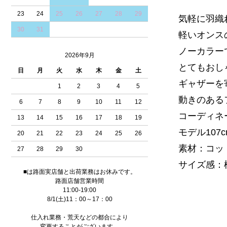
23
24
25
26
27
28
29
気軽に羽織
30
31
軽いオンス
ノーカラー
2026年9月
とてもおし
日
月
火
水
木
金
土
ギャザーを
1
2
3
4
5
動きのある
6
7
8
9
10
11
12
コーディネ
13
14
15
16
17
18
19
モデル107
20
21
22
23
24
25
26
素材：コッ
27
28
29
30
サイズ感：標
■は路面実店舗と出荷業務はお休みです。
路面店舗営業時間
11:00-19:00
8/1(土)11：00～17：00
仕入れ業務・荒天などの都合により
変更することがございます。