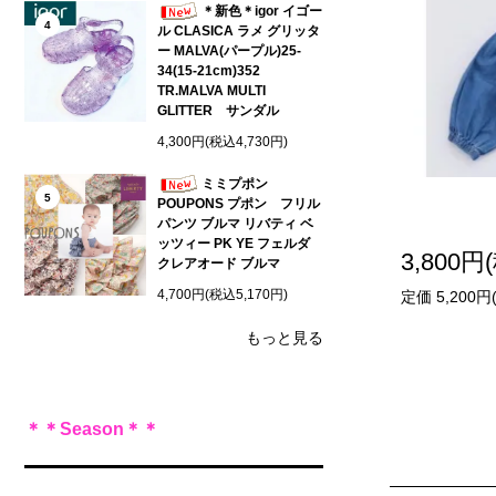
＊新色＊igor イゴー
4
ル CLASICA ラメ グリッタ
ー MALVA(パープル)25-
34(15-21cm)352
TR.MALVA MULTI
GLITTER サンダル
4,300円(税込4,730円)
ミミプポン
5
POUPONS プポン フリル
パンツ ブルマ リバティ ベ
ッツィー PK YE フェルダ
3,800円
クレアオード ブルマ
4,700円(税込5,170円)
定価 5,200円
もっと見る
＊＊Season＊＊