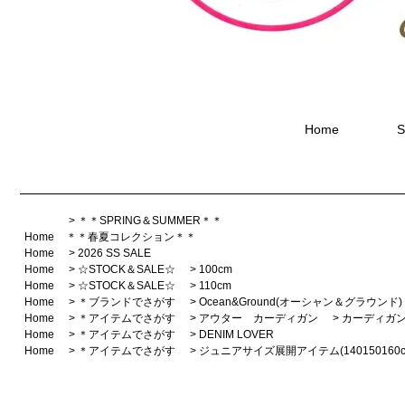
Home
S
>
＊＊SPRING＆SUMMER＊＊
Home
＊＊春夏コレクション＊＊
Home
>
2026 SS SALE
Home
>
☆STOCK＆SALE☆
>
100cm
Home
>
☆STOCK＆SALE☆
>
110cm
Home
>
＊ブランドでさがす
>
Ocean&Ground(オーシャン＆グラウンド)
Home
>
＊アイテムでさがす
>
アウター カーディガン
>
カーディガン
Home
>
＊アイテムでさがす
>
DENIM LOVER
Home
>
＊アイテムでさがす
>
ジュニアサイズ展開アイテム(140150160c