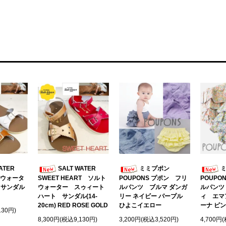
ATER
SALT WATER
ミミプポン
トウォータ
SWEET HEART ソルト
POUPONS プポン フリ
POUPO
 サンダル
ウォーター スゥィート
ルパンツ ブルマ ダンガ
ルパンツ
ハート サンダル(14-
リー ネイビー パープル
ィ エマ
20cm) RED ROSE GOLD
ひよこイエロー
ーナ ピン
130円)
8,300円(税込9,130円)
3,200円(税込3,520円)
4,700円