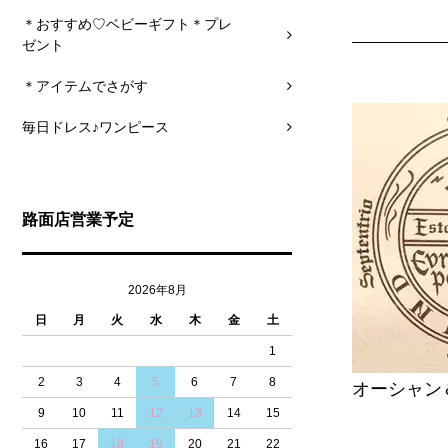
＊おすすめ♡ベビーギフト＊プレ
ゼント
＊アイテムでさがす
毎日ドレス♪ワンピース
路面店営業予定
2026年8月
日
月
火
水
木
金
土
1
2
3
4
5
6
7
8
オーシャン
9
10
11
12
13
14
15
16
17
18
19
20
21
22