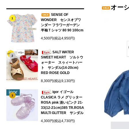
オーシ
SENSE OF
1
WONDER センスオブワ
ンダー フラワーガーデン
半袖Ｔシャツ 80 90 100cm
4,500円(税込4,950円)
SALT WATER
2
SWEET HEART ソルトウ
ォーター スゥィートハー
ト サンダル(14-20cm)
RED ROSE GOLD
8,300円(税込9,130円)
igor イゴール
3
CLASICA ラメ グリッター
ROSA pink 淡いピンク 21-
33(12-21cm)385 TR.ROSA
MULTI GLITTER サンダル
4,300円(税込4,730円)