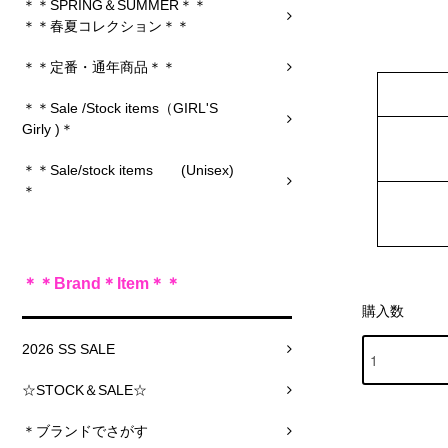
＊＊SPRING＆SUMMER＊＊
＊＊春夏コレクション＊＊
＊＊定番・通年商品＊＊
＊＊Sale /Stock items（GIRL'S
Girly )＊
＊＊Sale/stock items (Unisex)
＊
＊＊Brand＊Item＊＊
購入数
2026 SS SALE
☆STOCK＆SALE☆
＊ブランドでさがす