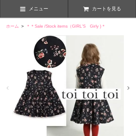
メニュー
カートを見る
ホーム
>
＊＊Sale /Stock items（GIRL'S Girly )＊