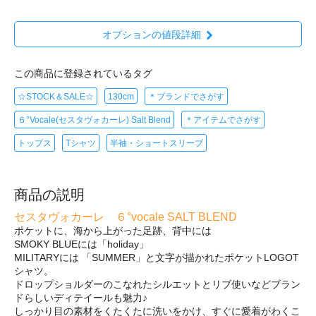
オプションの値段詳細
この商品に登録されているタグ
☆STOCK＆SALE☆
130cm
＊ブランドでさがす
６°Vocale(セスタヴォカーレ) Salt Blend
＊アイテムでさがす
トップス
Tシャツ
半袖・ショートスリーブ
商品の説明
セスタヴォカーレ ６°vocale SALT BLEND
ポケットに、海から上がった足跡、背中には
SMOKY BLUEには「holiday」
MILITARYには 「SUMMER」と文字が描かれたポケットLOGOT
シャツ。
ドロップショルダーのこなれたシルエットとリブ使いなどブラン
ドらしいディテイールも魅力♪
しっかり目の素材をくたくたに洗いをかけ、すぐに愛着がわくこ