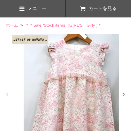
メニュー
カートを見る
ホーム
>
＊＊Sale /Stock items（GIRL'S Girly )＊